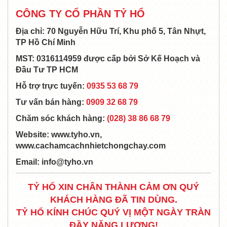
CÔNG TY CỔ PHẦN TỶ HỔ
Địa chỉ:
70 Nguyễn Hữu Trí, Khu phố 5, Tân Nhựt,
TP Hồ Chí Minh
MST: 0316114959 được cấp bởi Sở Kế Hoạch và
Đầu Tư TP HCM
Hỗ trợ trực tuyến:
0935 53 68 79
Tư vấn bán hàng:
0909 32 68 79
Chăm sóc khách hàng:
(028) 38 86 68 79
Website:
www.tyho.vn
,
www.cachamcachnhietchongchay.com
Email:
info@tyho.vn
TỶ HỔ XIN CHÂN THÀNH CẢM ƠN QUÝ
KHÁCH HÀNG ĐÃ TIN DÙNG.
TỶ HỔ KÍNH CHÚC QUÝ VỊ MỘT NGÀY TRÀN
ĐẦY NĂNG LƯỢNG!