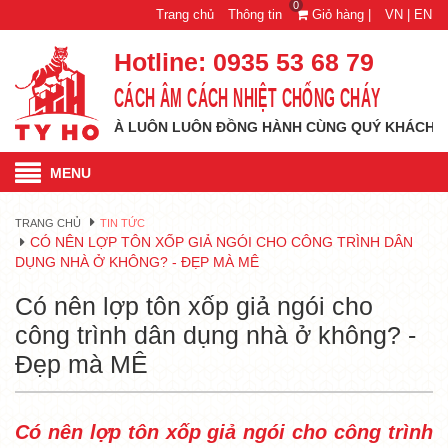
0
Trang chủ
Thông tin
Giỏ hàng |
VN |
EN
Hotline:
0935 53 68 79
CÁCH ÂM CÁCH NHIỆT CHỐNG CHÁY
LUÔN LUÔN ĐỒNG HÀNH CÙNG QUÝ KHÁCH HÀNG MỌI LÚC MỌI N
MENU
TRANG CHỦ
TIN TỨC
CÓ NÊN LỢP TÔN XỐP GIẢ NGÓI CHO CÔNG TRÌNH DÂN
DỤNG NHÀ Ở KHÔNG? - ĐẸP MÀ MÊ
Có nên lợp tôn xốp giả ngói cho
công trình dân dụng nhà ở không? -
Đẹp mà MÊ
Có nên lợp tôn xốp giả ngói cho công trình