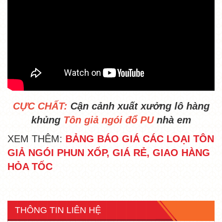
CỰC CHẤT:
Cận cảnh xuất xưởng lô hàng
khủng
Tôn giả ngói đổ PU
nhà em
XEM THÊM:
BẢNG BÁO GIÁ CÁC LOẠI TÔN
GIẢ NGÓI PHUN XỐP, GIÁ RẺ, GIAO HÀNG
HỎA TỐC
THÔNG TIN LIÊN HỆ