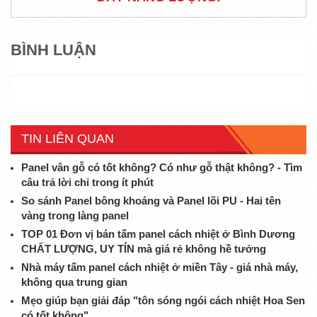
BÌNH LUẬN
TIN LIÊN QUAN
Panel vân gỗ có tốt không? Có như gỗ thật không? - Tìm
câu trả lời chỉ trong ít phút
So sánh Panel bông khoáng và Panel lõi PU - Hai tên
vàng trong làng panel
TOP 01 Đơn vị bán tấm panel cách nhiệt ở Bình Dương
CHẤT LƯỢNG, UY TÍN mà giá rẻ không hề tưởng
Nhà máy tấm panel cách nhiệt ở miền Tây - giá nhà máy,
không qua trung gian
Mẹo giúp bạn giải đáp "tôn sóng ngói cách nhiệt Hoa Sen
có tốt không"