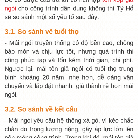
ngói
cho công trình dân dụng không thì Tỷ Hổ
sẽ so sánh một số yếu tố sau đây:
3.1. So sánh về tuổi thọ
- Mái ngói truyền thống có độ bền cao, chống
bào mòn và chịu lực tốt, nhưng quá trình thi
công phức tạp và tốn kém thời gian, chi phí.
Ngược lại, mái tôn giả ngói có tuổi thọ trung
bình khoảng 20 năm, nhẹ hơn, dễ dàng vận
chuyển và lắp đặt nhanh, giá thành rẻ hơn mái
ngói.
3.2. So sánh về kết cấu
- Mái ngói yêu cầu hệ thống xà gồ, vì kèo chắc
chắn do trọng lượng nặng, gây áp lực lớn lên
nền móng công trình. Trong khi đó, mái tôn giả