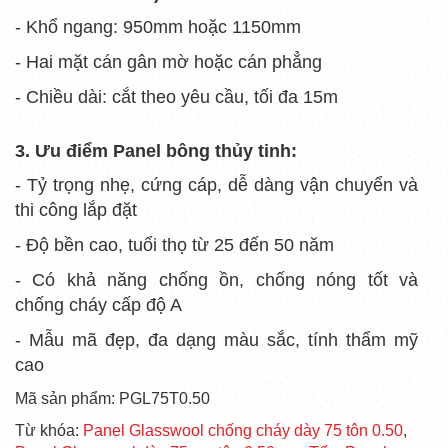
- Khổ ngang: 950mm hoặc 1150mm
- Hai mặt cán gân mờ hoặc cán phẳng
- Chiều dài: cắt theo yêu cầu, tối đa 15m
3. Ưu điểm
Panel bông thủy tinh:
- Tỷ trọng nhẹ, cứng cáp, dễ dàng vận chuyển và
thi công lắp đặt
- Độ bền cao, tuổi thọ từ 25 đến 50 năm
- Có khả năng chống ồn, chống nóng tốt và
chống cháy cấp độ A
- Mẫu mã đẹp, đa dạng màu sắc, tính thẩm mỹ
cao
Mã sản phẩm: PGL75T0.50
Từ khóa:
Panel Glasswool chống cháy dày 75 tôn 0.50
,