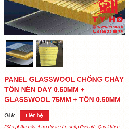
PANEL GLASSWOOL CHỐNG CHÁY
TÔN NỀN DÀY 0.50MM +
GLASSWOOL 75MM + TÔN 0.50MM
Giá:
Liên hệ
(Sản phẩm này chưa được cập nhập đơn giá. Qúy khách