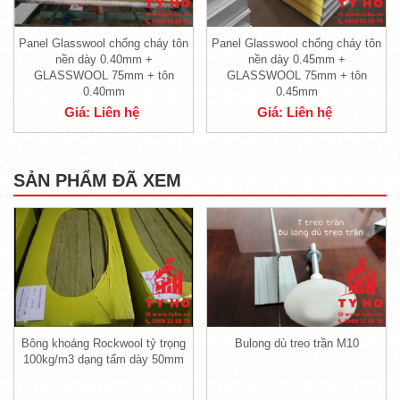
Panel Glasswool chống cháy tôn
Panel Glasswool chống cháy tôn
nền dày 0.40mm +
nền dày 0.45mm +
GLASSWOOL 75mm + tôn
GLASSWOOL 75mm + tôn
0.40mm
0.45mm
Giá: Liên hệ
Giá: Liên hệ
SẢN PHẨM ĐÃ XEM
Panel bông thủy tinh Glasswool 3 lớp
1.1. Hai lớp bên ngoài của sản phẩm là
Bông khoáng Rockwool tỷ trọng
Bulong dù treo trần M10
lớp tôn dày 0.5mm
100kg/m3 dạng tấm dày 50mm
- Lớp tôn bao bọc bên ngoài của
tấm tôn