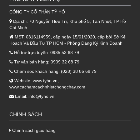
75mm. Lớp bông thủy tinh sở hữu nhiều ưu
điểm, là loại vật liệu bảo ôn được làm từ sợi
CÔNG TY CỔ PHẦN TỶ HỔ
thủy tinh tổng hợp có cấu tạo an toàn.
Địa chỉ:
70 Nguyễn Hữu Trí, Khu phố 5, Tân Nhựt, TP Hồ
Chí Minh
2. Ưu điểm của Panel Glasswool
MST:
0316114959, cấp ngày 15/01/2020, cấp bởi Sở Kế
Hoạch Và Đầu Tư TP HCM - Phòng Đăng Ký Kinh Doanh
chống cháy tôn nền dày 0.50mm +
Hỗ trợ trực tuyến:
0935 53 68 79
Glasswool 75mm + tôn 0.50mm
Tư vấn bán hàng:
0909 32 68 79
Dòng sản phẩm
tôn cách nhiệt Panel
Chăm sóc khách hàng:
(028) 38 86 68 79
Glasswool chống cháy
sở hữu nhiều ưu
Website:
www.tyho.vn
,
điểm, nhờ vậy được khách hàng ưa chuộng:
www.cachamcachnhietchongchay.com
Email:
info@tyho.vn
- Khả năng cách nhiệt, chống cháy hiệu quả.
Khả năng chịu nhiệt lên tới 650 độ C. Đồng
CHÍNH SÁCH
thời, sản phẩm đem lại sự mát mẻ cho không
gian lắp đặt.
Chính sách giao hàng
- Khả năng chống cháy giúp giảm thiểu rủi ro