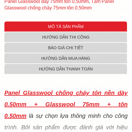
Panel Glasswool dày 75mm tôn 0.50mm
,
Tấm Panel
Glasswool chống cháy 75mm tôn 0.50mm
MÔ TẢ SẢN PHẨM
HƯỚNG DẪN THI CÔNG
BÁO GIÁ CHI TIẾT
HƯỚNG DẪN MUA HÀNG
HƯỚNG DẪN THANH TOÁN
Panel Glasswool chống cháy tôn nền dày
0.50mm + Glasswool 75mm + tôn
0.50mm
là sự chọn lựa thông minh cho công
trình. Bởi sản phẩm được đánh giá với hiệu