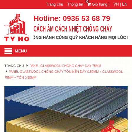
0
Trang chủ
Thông tin
Giỏ hàng |
VN |
EN
Hotline:
0935 53 68 79
CÁCH ÂM CÁCH NHIỆT CHỐNG CHÁY
LUÔN ĐỒNG HÀNH CÙNG QUÝ KHÁCH HÀNG MỌI LÚC MỌI NƠI!!!
MENU
TRANG CHỦ
PANEL GLASSWOOL CHỐNG CHÁY DÀY 75MM
PANEL GLASSWOOL CHỐNG CHÁY TÔN NỀN DÀY 0.50MM + GLASSWOOL
75MM + TÔN 0.50MM