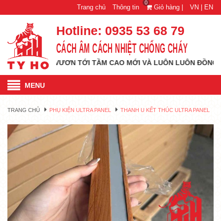
0
Trang chủ
Thông tin
Giỏ hàng |
VN |
EN
Hotline:
0935 53 68 79
CÁCH ÂM CÁCH NHIỆT CHỐNG CHÁY
TỶ HỔ VƯƠN TỚI TẦM CAO MỚI VÀ LUÔN LUÔN ĐỒNG HÀNH CÙ
MENU
TRANG CHỦ
PHỤ KIỆN ULTRA PANEL
THANH U KẾT THÚC ULTRA PANEL