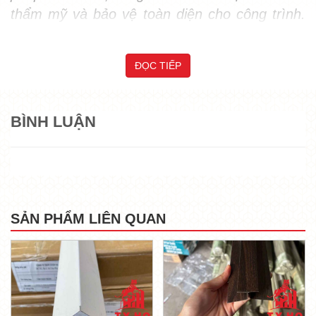
thẩm mỹ và bảo vệ toàn diện cho công trình. 
Cùng 
Tỷ Hổ
đi sâu tìm hiểu về tổng quan sản 
phẩm này nhé.
ĐỌC TIẾP
XEM THÊM:
TỶ HỔ - ĐƠN VỊ SỐ 01 CUNG
CẤP PANEL CÁCH NHIỆT KHU VỰC PHÍA
BÌNH LUẬN
NAM VÀ TRÊN TOÀN QUỐC
1. Vì sao cần sử dụng thanh U kết 
thúc Ultra Panel?
SẢN PHẨM LIÊN QUAN
- Khi thi công các dòng sàn nhựa hoặc 
tấm ốp 
Ultra Panel
, các vị trí cắt cuối tấm thường để 
lộ phần cốt. Việc sử dụng 
thanh U kết thúc 
Ultra Panel
 mang lại nhiều lợi ích vượt trội: