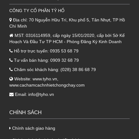
3. Quy trình thi công thanh U kết 
CÔNG TY CỔ PHẦN TỶ HỔ
thúc Ultra Panel
Địa chỉ:
70 Nguyễn Hữu Trí, Khu phố 5, Tân Nhựt, TP Hồ
Chí Minh
- Việc thi công đúng kỹ thuật không chỉ giúp 
MST:
0316114959, cấp ngày 15/01/2020, cấp bởi Sở Kế
công trình đẹp mà còn kéo dài tuổi thọ sản 
Hoạch Và Đầu Tư TP HCM - Phòng Đăng Ký Kinh Doanh
phẩm. Dưới đây là các bước 
xử lý
 tiêu chuẩn 
Hỗ trợ trực tuyến:
0935 53 68 79
trong thi công
thanh U kết thúc Ultra Panel
:
Tư vấn bán hàng:
0909 32 68 79
Chăm sóc khách hàng:
(028) 38 86 68 79
 Đo đạc và cắt: Sử dụng máy cắt chuyên 
Website:
www.tyho.vn
,
dụng để cắt thanh U theo kích thực tế tại 
www.cachamcachnhietchongchay.com
các góc kết thúc công trình.
Email:
info@tyho.vn
 Vệ sinh bề mặt: Đảm bảo phần mép tấm 
Ultra Panel sạch bụi để tăng độ bám dính.
CHÍNH SÁCH
 Lắp đặt và cố định: Đưa thanh U vào 
Chính sách giao hàng
mép tấm. Sử dụng keo chuyên dụng hoặc 