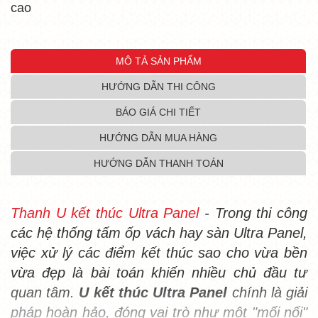
cao
MÔ TẢ SẢN PHẨM
HƯỚNG DẪN THI CÔNG
BÁO GIÁ CHI TIẾT
HƯỚNG DẪN MUA HÀNG
HƯỚNG DẪN THANH TOÁN
Thanh U kết thúc Ultra Panel
 - 
Trong thi công 
các hệ thống tấm ốp vách hay sàn Ultra Panel, 
việc xử lý các điểm kết thúc sao cho vừa bền 
vừa đẹp là bài toán khiến nhiều chủ đầu tư 
quan tâm.
U kết thúc Ultra Panel
 c
hính là giải 
pháp hoàn hảo, đóng vai trò như một "mối nối" 