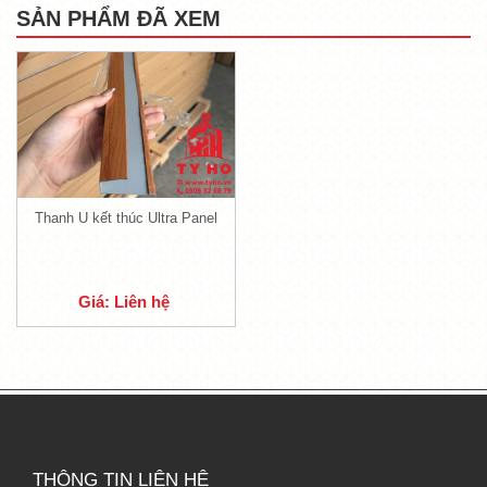
- U kết thúc Ultra Panel
hay còn gọi là nẹp U 
SẢN PHẨM ĐÃ XEM
tôn thường được thiết kế để phù hợp với độ 
dày tiêu chuẩn của tấm ốp. Dưới đây là kích 
thước phổ biến:
 Kích thước phổ biến: 16mm chiều rộng 
lòng trong, tương ứng độ dày tấm Ultra 
Panel, 2 cạnh U cao lần lượt là 50 và 
Thanh U kết thúc Ultra Panel
25mm.
 Chiều dài: Thường là 2.9m hoặc cắt theo 
Giá: Liên hệ
yêu cầu. 
 Độ dày: Thường theo độ dày tôn nền tấm 
panel, giúp đảm bảo độ cứng vững.
 Chất liệu: Tôn dập, màu đồng bộ với tấm 
Panel
THÔNG TIN LIÊN HỆ