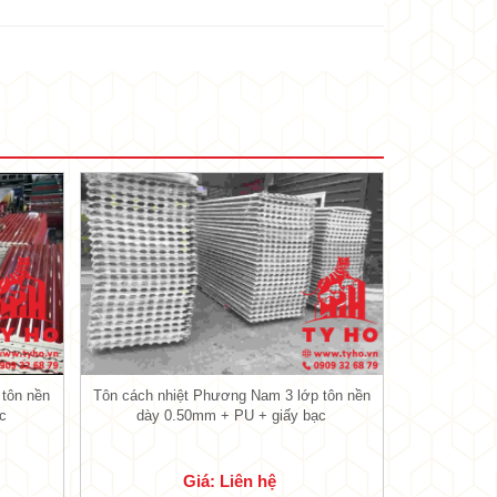
oại tôn đã có thương hiệu lớn trên thị
phẩm mái lợp luôn hoạt động tốt.
g xuyên chịu nhiều tác động tiêu cực
 tôn nền
Tôn cách nhiệt Phương Nam 3 lớp tôn nền
c
dày 0.50mm + PU + giấy bạc
Giá: Liên hệ