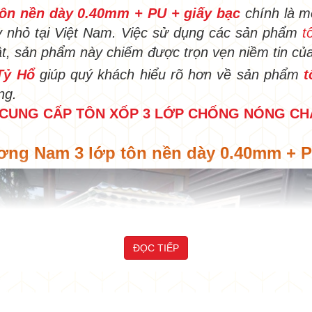
ôn nền dày 0.40mm + PU + giấy bạc
chính là m
hay nhỏ tại Việt Nam. Việc sử dụng các sản phẩm
t
ật, sản phẩm này chiếm được trọn vẹn niềm tin củ
Tỷ Hổ
giúp quý khách hiểu rõ hơn về sản phẩm
t
ng.
ÍN CUNG CẤP TÔN XỐP 3 LỚP CHỐNG NÓNG 
ương Nam 3 lớp tôn nền dày 0.40mm + P
ĐỌC TIẾP