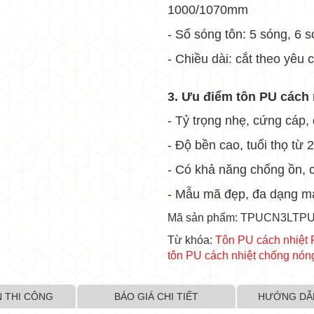
1000/1070mm
- Số sóng tôn: 5 sóng, 6 
- Chiều dài: cắt theo yêu 
•
3. Ưu điểm tôn PU cách
- Tỷ trọng nhẹ, cứng cáp,
- Độ bền cao, tuổi thọ từ
- Có khả năng chống ồn, 
- Mẫu mã đẹp, đa dạng mà
Mã sản phẩm: TPUCN3LTP
Từ khóa:
Tôn PU cách nhiệ
tôn PU cách nhiệt chống n
 THI CÔNG
BÁO GIÁ CHI TIẾT
HƯỚNG DẪ