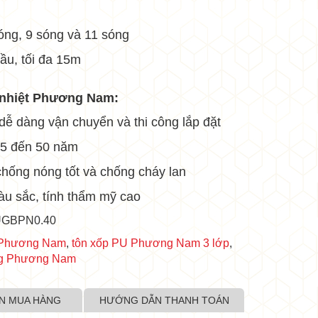
sóng, 9 sóng và 11 sóng
cầu, tối đa 15m
•
 nhiệt
Phương Nam
:
 dễ dàng vận chuyển và thi công lắp đặt
 25 đến 50 năm
chống nóng tốt và chống cháy lan
u sắc, tính thẩm mỹ cao
UGBPN0.40
t Phương Nam
,
tôn xốp PU Phương Nam 3 lớp
,
óng Phương Nam
N MUA HÀNG
HƯỚNG DẪN THANH TOÁN