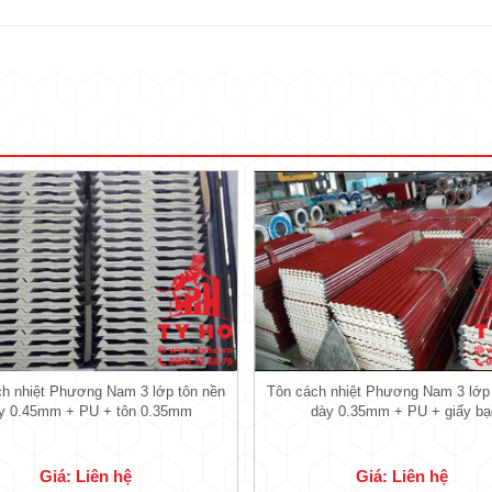
Tôn xốp PU Tỷ Hổ cách nhiệt siêu đỉnh
hiệt Phương Nam 3 lớp
Hổ
liên doanh sản xuất cùng với tôn Phương Nam, l
m.
0mm, đảm bảo cho công trình và đảm bảo cho sản 
đảm bảo cho mái lợp luôn bền, đẹp dù phải thườn
h nhiệt Phương Nam 3 lớp tôn nền
Tôn cách nhiệt Phương Nam 3 lớp
y 0.45mm + PU + tôn 0.35mm
dày 0.35mm + PU + giấy bạ
a của tôn cách nhiệt
Giá: Liên hệ
Giá: Liên hệ