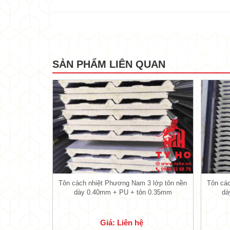
SẢN PHẨM LIÊN QUAN
1.1. Lớp thứ nhất tôn PU cách n
- Lớp tôn nền bên ngoài này được
Tỷ 
trường và được khẳng định hơn 20 nă
- Độ dày của lớp tôn Phương Nam 0.4
- Độ dày 0.40mm của tôn Phương Nam 
Tôn cách nhiệt Phương Nam 3 lớp tôn nền
Tôn các
từ môi trường.
dày 0.40mm + PU + tôn 0.35mm
dà
1.2. Lớp thứ hai lớp xốp PU ở giữ
Giá: Liên hệ