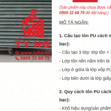
•
(Sản phẩm này chưa được cập
•
0909 32 68 79
để đặt hàng.)
MÔ TẢ NGẮN:
•
1. Cấu tạo tôn PU cách 
bạc):
- Cấu tạo 3 lớp: lớp tôn +
•
- Lớp tôn nền nằm trên 
- Lớp ở giữa là lớp xốp 
•
- Lớp bên dưới là lớp giấ
2. Quy cách tôn PU cách
•
bạc):
- Khổ hiệu dụng/sản phẩm