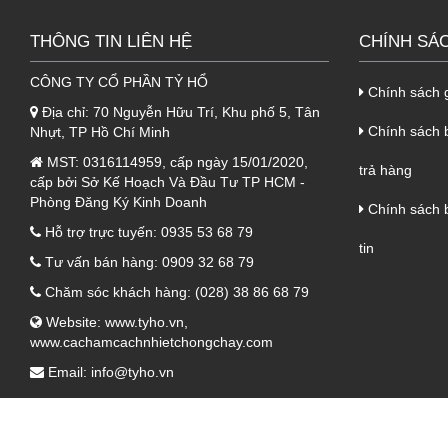
THÔNG TIN LIÊN HỆ
CHÍNH SÁ
Lớp t
CÔNG TY CỔ PHẦN TỶ HỔ
Chính sách 
Địa chỉ:
70 Nguyễn Hữu Trí, Khu phố 5, Tân
Chính sách b
Nhựt, TP Hồ Chí Minh
Lớp t
MST:
0316114959, cấp ngày 15/01/2020,
trả hàng
cấp bởi Sở Kế Hoạch Và Đầu Tư TP HCM -
Phòng Đăng Ký Kinh Doanh
Chính sách 
2. Ưu điểm của
tôn cách nhiệ
Hỗ trợ trực tuyến:
0935 53 68 79
tin
Tôn PU cách nhiệt Phương Nam
là 
Tư vấn bán hàng:
0909 32 68 79
miền tổ quốc. Với nhiều ưu điểm nổi b
Chăm sóc khách hàng:
(028) 38 86 68 79
Khả năng cách âm, cách nhiệt, ch
Website:
www.tyho.vn
,
www.cachamcachnhietchongchay.com
Tỷ trọng nhẹ, độ bền cao, dễ dàng 
Email:
info@tyho.vn
Màu sắc đa dạng, mang đến tính 
Tuổi thọ của sản phẩm lớn tăng tu