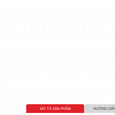
•
MÔ TẢ SẢN PHẨM
HƯỚNG DẪN