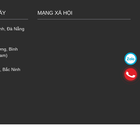
ÁY
MẠNG XÃ HỘI
h, Đà Nẵng
ng, Bình
Nam)
m + PU + giấy bạc
 Bắc Ninh
rộng rãi đến mọi công trình trên mọi
 phí nhân công lắp đặt;