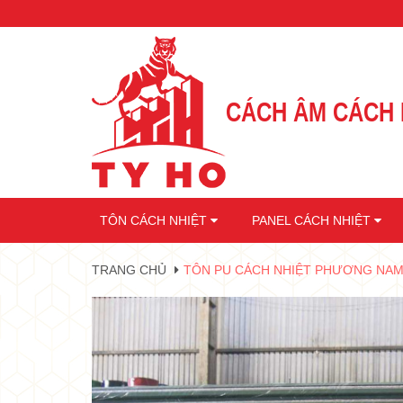
•
CÁCH ÂM CÁCH 
•
•
•
•
TÔN CÁCH NHIỆT
PANEL CÁCH NHIỆT
TRANG CHỦ
TÔN PU CÁCH NHIỆT PHƯƠNG NA
•