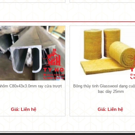
ệt, giữ nhiệt, chống nóng tốt, giúp cho công tr
 không gian công trình.
ôn cách nhiệt Phương Nam 3 lớp
luôn nhận được
h nhiệt này có đặc tính đàn hồi cao, chống oxi ho
ng nhất vô cùng chắc chắn.
ệt PU Phương Nam 3 lớp (lớp giấy bạc)
ắc ánh bạc sang trọng kèm theo hoa văn có thể chố
thẩm thấu nhiệt từ bên trên mái nhà xuống khá tố
0mm + PU + giấy bạc
mang đến sự hoàn hảo cao, 
nhôm C80x43x3.0mm ray cửa trượt
Bông thủy tinh Glasswool dạng cu
bạc dày 25mm
ủa tôn cách nhiệt Phương Nam 3 lớp (tôn + P
p
Loại
Độ dày
Tỷ trọn
Giá: Liên hệ
Giá: Liên hệ
Màu sắc
tạo
vật liệu
(mm)
(kg/m3
Tôn Phương
hứ 1
0.40
Theo màu tôn
Nam