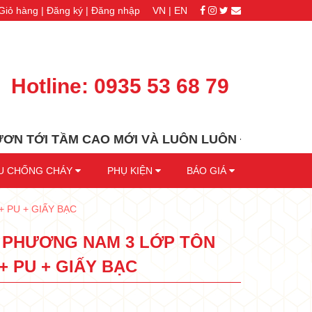
Giỏ hàng |
Đăng ký |
Đăng nhập
VN |
EN
•
•
•
Hotline:
0935 53 68 79
•
•
ẦM CAO MỚI VÀ LUÔN LUÔN ĐỒNG HÀNH CÙNG QUÝ
•
ỆU CHỐNG CHÁY
PHỤ KIỆN
BÁO GIÁ
•
 PU + GIẤY BẠC
 PHƯƠNG NAM 3 LỚP TÔN
•
+ PU + GIẤY BẠC