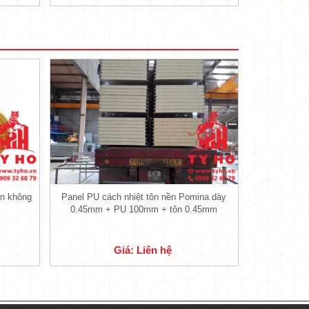
ình chống thấm dột một cách tuyệt đối,
 sự hài lòng của các chủ đầu tư.
á tốt có khả năng kết dính với các vật
ng lại bức xạ nhiệt từ bên ngoài.
t, giúp cho cấu tạo của
tôn cách nhiệt
được cả chủ đầu tư lựa chọn sử dụng
ộn không
Panel PU cách nhiệt tôn nền Pomina dày
0.45mm + PU 100mm + tôn 0.45mm
U + giấy bạc)
g
Giá: Liên hệ
)