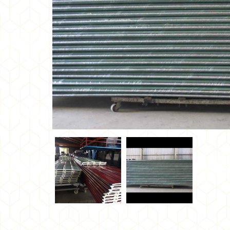
•
•
•
•
•
•