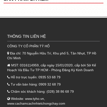
- Lớp xốp này rất linh hoạt có vai trò chính là
cách âm, cách nhiệt
, chống ẩm hiệu quả,
hạn chế cháy nổ
cho công trình.
- Có sự gắn kết chặt chẽ giữa lớp PU và 2 lớp
bên ngoài nhờ tính đàn hồi và tính oxy hoá
THÔNG TIN LIÊN HỆ
của lớp xốp PU.
CÔNG TY CỔ PHẦN TỶ HỔ
1.3. Lớp thứ ba của tôn cách nhiệt PU
Địa chỉ:
70 Nguyễn Hữu Trí, Khu phố 5, Tân Nhựt, TP Hồ
Phương Nam 3 lớp (lớp giấy bạc)
Chí Minh
- Lớp dưới cùng là lớp giấy bạc, lớp này không
MST:
0316114959, cấp ngày 15/01/2020, cấp bởi Sở Kế
Hoạch Và Đầu Tư TP HCM - Phòng Đăng Ký Kinh Doanh
chịu tác động, không tiếp xúc trực tiếp với yếu
tố môi trường.
Hỗ trợ trực tuyến:
0935 53 68 79
- Lớp giấy bạc này có tính năng chống lại các
Tư vấn bán hàng:
0909 32 68 79
tia bức xạ nhiệt, dẻo dai và tạo nên độ bền
Chăm sóc khách hàng:
(028) 38 86 68 79
cho
tôn cách nhiệt
.
Website:
www.tyho.vn
,
www.cachamcachnhietchongchay.com
- Lớp thứ ba này còn giúp chống thẩm thấu