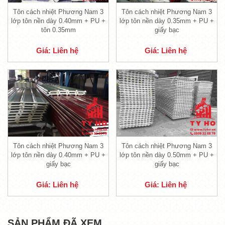
1.1. Lớp tôn nền bên ngoài tôn PU cách
Tôn cách nhiệt Phương Nam 3
Tôn cách nhiệt Phương Nam 3
lớp tôn nền dày 0.40mm + PU +
lớp tôn nền dày 0.35mm + PU +
nhiệt Phương Nam 3 lớp
tôn 0.35mm
giấy bạc
- Lớp này được gọi là tôn nền bên ngoài của
Giá: Liên hệ
Giá: Liên hệ
tôn PU Phương Nam 3 lớp
. Được sản xuất
bởi tôn Phương Nam có độ dày 0.45mm giúp
cho sản phẩm nâng cao được độ bền vững,
tồn tại lâu dài ở điều kiện thời tiết khí hậu khắc
nghiệt.
- Tôn Phương Nam là loại tôn lâu đời được
nhiều khách hàng bình chọn là hàng Việt Nam
Tôn cách nhiệt Phương Nam 3
Tôn cách nhiệt Phương Nam 3
chất lượng cao.
lớp tôn nền dày 0.40mm + PU +
lớp tôn nền dày 0.50mm + PU +
giấy bạc
giấy bạc
1.2. Lớp PU ở giữa của tôn cách nhiệt
Giá: Liên hệ
Giá: Liên hệ
- Lớp thứ 2 là lớp xốp PU, được thiết kế nằm
ở giữa sản phẩm được lớp tôn nền và lớp giấy
bạc bên dưới bao bọc.
SẢN PHẨM ĐÃ XEM