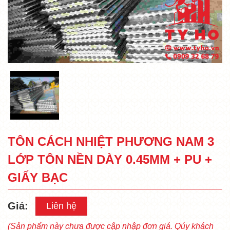
TÔN CÁCH NHIỆT PHƯƠNG NAM 3
LỚP TÔN NỀN DÀY 0.45MM + PU +
GIẤY BẠC
Giá:
Liên hệ
(Sản phẩm này chưa được cập nhập đơn giá. Qúy khách