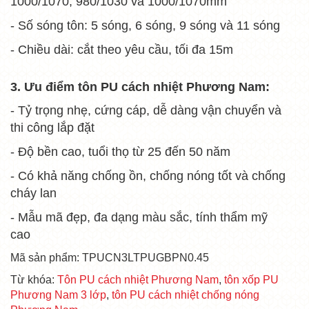
1000/1070; 980/1030 và 1000/1070mm
- Số sóng tôn: 5 sóng, 6 sóng, 9 sóng và 11 sóng
- Chiều dài: cắt theo yêu cầu, tối đa 15m
3. Ưu điểm tôn PU cách nhiệt Phương Nam:
- Tỷ trọng nhẹ, cứng cáp, dễ dàng vận chuyển và
thi công lắp đặt
- Độ bền cao, tuổi thọ từ 25 đến 50 năm
- Có khả năng chống ồn, chống nóng tốt và chống
cháy lan
- Mẫu mã đẹp, đa dạng màu sắc, tính thẩm mỹ
cao
Mã sản phẩm: TPUCN3LTPUGBPN0.45
Từ khóa:
Tôn PU cách nhiệt Phương Nam
,
tôn xốp PU
Phương Nam 3 lớp
,
tôn PU cách nhiệt chống nóng