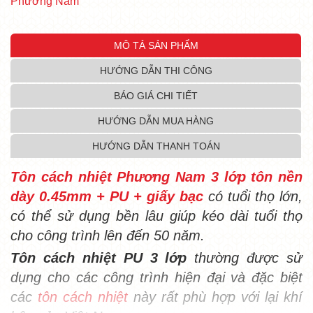
Phương Nam
MÔ TẢ SẢN PHẨM
HƯỚNG DẪN THI CÔNG
BÁO GIÁ CHI TIẾT
HƯỚNG DẪN MUA HÀNG
HƯỚNG DẪN THANH TOÁN
Tôn cách nhiệt Phương Nam 3 lớp tôn nền
dày 0.45mm + PU + giấy bạc
có tuổi thọ lớn,
có thể sử dụng bền lâu giúp kéo dài tuổi thọ
cho công trình lên đến 50 năm.
Tôn cách nhiệt PU 3 lớp
thường được sử
dụng cho các công trình hiện đại và đặc biệt
các
tôn cách nhiệt
này rất phù hợp với lại khí