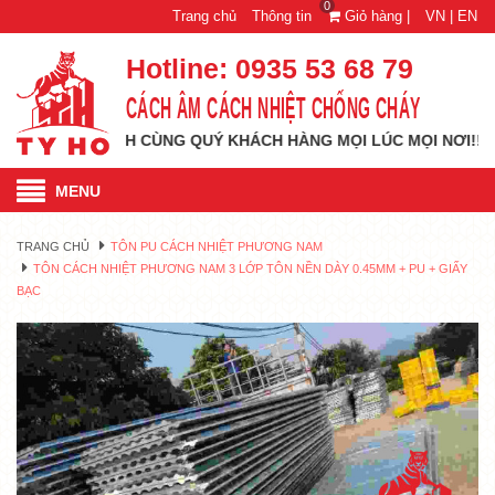
0
Trang chủ
Thông tin
Giỏ hàng |
VN |
EN
Hotline:
0935 53 68 79
CÁCH ÂM CÁCH NHIỆT CHỐNG CHÁY
ỒNG HÀNH CÙNG QUÝ KHÁCH HÀNG MỌI LÚC MỌI NƠI!!!
MENU
TRANG CHỦ
TÔN PU CÁCH NHIỆT PHƯƠNG NAM
TÔN CÁCH NHIỆT PHƯƠNG NAM 3 LỚP TÔN NỀN DÀY 0.45MM + PU + GIẤY
BẠC