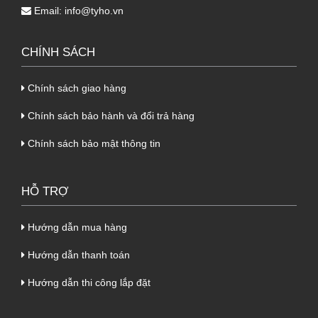
nhiệt từ bên trên xuống một cách hiệu quả,
Email:
info@tyho.vn
khiến cho các chủ đầu từ hài lòng.
CHÍNH SÁCH
1.4. Tóm tắt thông số kỹ thuật sản phẩm
tôn cách nhiệt Phương Nam 3 lớp (tôn +
Chính sách giao hàng
PU + giấy bạc)
Chính sách bảo hành và đổi trả hàng
Lớp
Loại
Độ dày
Màu sắc
cấu tạo
vật liệu
(mm)
Chính sách bảo mật thông tin
Lớp thứ
Tôn Phương
0.45
Theo màu tôn
nhất
Nam
HỖ TRỢ
18-20
Lớp thứ
Hướng dẫn mua hàng
Xốp PU
Màu hơi vàng
5, 6, 9,
hai
Hướng dẫn thanh toán
11 sóng
Lớp thứ
Hướng dẫn thi công lắp đặt
Giấy bạc
0.06
Màu giấy bạc
ba