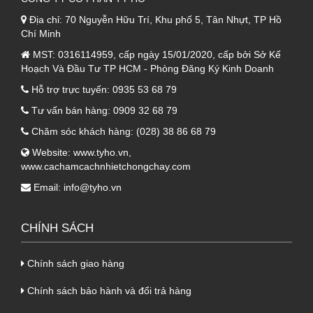
2. Ưu điểm của keo dán mút tiêu
Địa chỉ:
70 Nguyễn Hữu Trí, Khu phố 5, Tân Nhựt, TP Hồ
âm, keo dán tiêu âm
Chí Minh
MST:
0316114959, cấp ngày 15/01/2020, cấp bởi Sở Kế
Keo dán mút tiêu âm
đem lại cho công trình
Hoạch Và Đầu Tư TP HCM - Phòng Đăng Ký Kinh Doanh
nhiều ưu điểm vượt bật, đó là:
Hỗ trợ trực tuyến:
0935 53 68 79
- Các loại keo dán mút tiêu âm đều giúp quá
Tư vấn bán hàng:
0909 32 68 79
trình thi công diễn ra dễ dàng hơn. Đặc biệt
Chăm sóc khách hàng:
(028) 38 86 68 79
với dạng xịt, chỉ cần xịt vào bề mặt cần sử
Website:
www.tyho.vn
,
dụng. Sau đó, bọt xốp sẽ tự nở ra và lấp đầy
www.cachamcachnhietchongchay.com
các khoảng trống nhanh chóng.
Email:
info@tyho.vn
- Keo dán mút tiêu âm được đánh giá là loại
vật liệu an toàn với sức khỏe người dùng, chất
CHÍNH SÁCH
lượng môi trường.
- Các loại keo dán mút tiêu âm đều đem lại
Chính sách giao hàng
khả năng bám dính tốt, có thể sử dụng được
Chính sách bảo hành và đổi trả hàng
cho nhiều bề mặt vật liệu như: bê tông, gỗ, xi