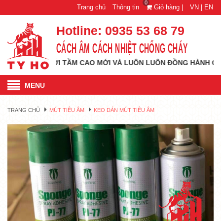
0
Trang chủ
Thông tin
Giỏ hàng |
VN |
EN
Hotline:
0935 53 68 79
CÁCH ÂM CÁCH NHIỆT CHỐNG CHÁY
 VƯƠN TỚI TẦM CAO MỚI VÀ LUÔN LUÔN ĐỒNG HÀNH CÙNG QUÝ
MENU
TRANG CHỦ
MÚT TIÊU ÂM
KEO DÁN MÚT TIÊU ÂM