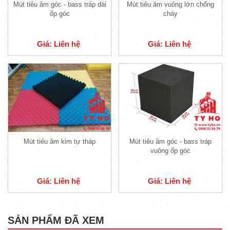
Mút tiêu âm góc - bass tráp dài
Mút tiêu âm vuông lớn chống
ốp góc
cháy
Giá: Liên hệ
Giá: Liên hệ
Keo dán và mút tiêu âm
Có hai loại keo chính, đó là keo xịt dán đa
năng và keo dán mút tiêu âm dạng bọt xốp.
Chi tiết như sau:
Mút tiêu âm kim tự tháp
Mút tiêu âm góc - bass tráp
vuông ốp góc
1.1. Keo xịt dán đa năng
Giá: Liên hệ
Giá: Liên hệ
- Keo xịt dán đa năng là loại keo chuyên dùng
với mục đích kết dính mút tiêu âm cực mạnh.
Loại keo nào có ưu điểm không mùi độc hại,
SẢN PHẨM ĐÃ XEM
mau khô, đem đến khả năng kết dính cực tốt