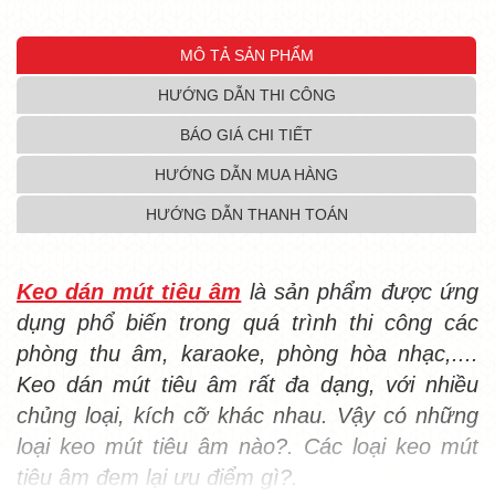
MÔ TẢ SẢN PHẨM
HƯỚNG DẪN THI CÔNG
BÁO GIÁ CHI TIẾT
HƯỚNG DẪN MUA HÀNG
HƯỚNG DẪN THANH TOÁN
Keo dán mút tiêu âm
là sản phẩm được ứng
dụng phổ biến trong quá trình thi công các
phòng thu âm, karaoke, phòng hòa nhạc,....
Keo dán mút tiêu âm rất đa dạng, với nhiều
chủng loại, kích cỡ khác nhau. Vậy có những
loại keo mút tiêu âm nào?. Các loại keo mút
tiêu âm đem lại ưu điểm gì?.