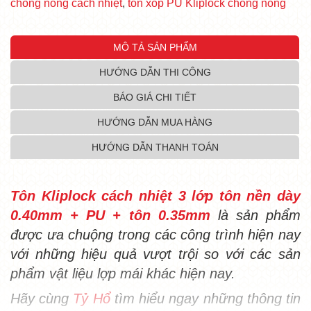
chống nóng cách nhiệt
,
tôn xốp PU Kliplock chống nóng
MÔ TẢ SẢN PHẨM
HƯỚNG DẪN THI CÔNG
BÁO GIÁ CHI TIẾT
HƯỚNG DẪN MUA HÀNG
HƯỚNG DẪN THANH TOÁN
Tôn Kliplock cách nhiệt 3 lớp tôn nền dày
0.40mm + PU + tôn 0.35mm
là sản phẩm
được ưa chuộng trong các công trình hiện nay
với những hiệu quả vượt trội so với các sản
phẩm vật liệu lợp mái khác hiện nay.
Hãy cùng
Tỷ Hổ
tìm hiểu ngay những thông tin