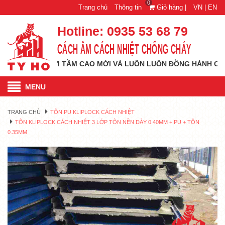
0
Trang chủ
Thông tin
Giỏ hàng |
VN |
EN
Hotline:
0935 53 68 79
CÁCH ÂM CÁCH NHIỆT CHỐNG CHÁY
Ổ VƯƠN TỚI TẦM CAO MỚI VÀ LUÔN LUÔN ĐỒNG HÀNH CÙNG QUÝ
MENU
TRANG CHỦ
TÔN PU KLIPLOCK CÁCH NHIỆT
TÔN KLIPLOCK CÁCH NHIỆT 3 LỚP TÔN NỀN DÀY 0.40MM + PU + TÔN
0.35MM