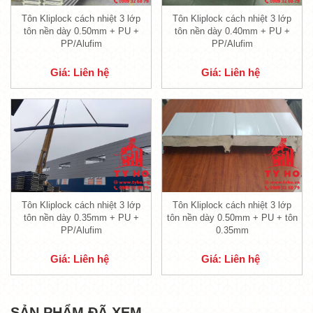
Tôn Kliplock cách nhiệt 3 lớp
Tôn Kliplock cách nhiệt 3 lớp
tôn nền dày 0.50mm + PU +
tôn nền dày 0.40mm + PU +
PP/Alufim
PP/Alufim
Giá: Liên hệ
Giá: Liên hệ
Tôn Kliplock cách nhiệt 3 lớp, 2 sóng
1.1. Lớp trên cùng tôn Kliplock cách
nhiệt 3 lớp
Tôn Kliplock cách nhiệt 3 lớp
Tôn Kliplock cách nhiệt 3 lớp
-
Lớp tôn nền Kliplock
chính là lớp tôn đầu
tôn nền dày 0.35mm + PU +
tôn nền dày 0.50mm + PU + tôn
PP/Alufim
0.35mm
tiên bên ngoài, với đặc tính thường xuyên chịu
sự ảnh hưởng từ môi trường bên ngoài lên
Giá: Liên hệ
Giá: Liên hệ
sản phẩm.
- Sản phẩm
tôn cách nhiệt
đến từ Tỷ Hồ có
SẢN PHẨM ĐÃ XEM