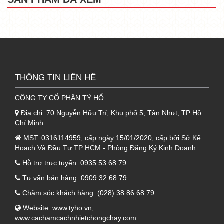
chất lượng vô cùng đảm bảo, uy tín, được
nhiều khách hàng biết đến với thương hiệu
dẫn đầu hiện nay.
- Lớp tôn đầu tiên với độ dày 0.40mm giúp sản
phẩm có thể đảm bảo được độ bền cũng như
tính thẩm mỹ cho công trình.
THÔNG TIN LIÊN HỆ
1.2. Lớp giữa tôn xốp Kliplock cách
CÔNG TY CỔ PHẦN TỶ HỔ
nhiệt
Địa chỉ:
70 Nguyễn Hữu Trí, Khu phố 5, Tân Nhựt, TP Hồ
Chí Minh
- Ở giữa
tôn Kliplock 3 lớp
chính là chất liệu
MST:
0316114959, cấp ngày 15/01/2020, cấp bởi Sở Kế
xốp PU cách âm, cách nhiệt, chống cháy vô
Hoạch Và Đầu Tư TP HCM - Phòng Đăng Ký Kinh Doanh
cùng ưu việt.
Hỗ trợ trực tuyến:
0935 53 68 79
- Với chất liệu PU, sản phẩm có tính đàn hồi
Tư vấn bán hàng:
0909 32 68 79
cao, dễ dàng kết dính tạo nên sự bền vững
Chăm sóc khách hàng:
(028) 38 86 68 79
cho sản phẩm, đem lại hiệu quả tốt nhất trong
Website:
www.tyho.vn
,
quá trình sử dụng.
www.cachamcachnhietchongchay.com