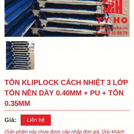
TÔN KLIPLOCK CÁCH NHIỆT 3 LỚP
TÔN NỀN DÀY 0.40MM + PU + TÔN
0.35MM
Giá:
Liên hệ
(Sản phẩm này chưa được cập nhập đơn giá. Qúy khách