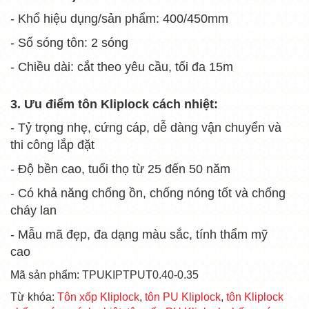
- Khổ hiệu dụng/sản phẩm: 400/450mm
- Số sóng tôn: 2 sóng
- Chiều dài: cắt theo yêu cầu, tối đa 15m
3. Ưu điểm tôn Kliplock cách nhiệt:
- Tỷ trọng nhẹ, cứng cáp, dễ dàng vận chuyển và
thi công lắp đặt
- Độ bền cao, tuổi thọ từ 25 đến 50 năm
- Có khả năng chống ồn, chống nóng tốt và chống
cháy lan
- Mẫu mã đẹp, đa dạng màu sắc, tính thẩm mỹ
cao
Mã sản phẩm: TPUKIPTPUT0.40-0.35
Từ khóa:
Tôn xốp Kliplock
,
tôn PU Kliplock
,
tôn Kliplock