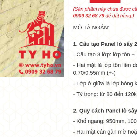
•
•
(Sản phẩm này chưa được cập
0909 32 68 79
để đặt hàng.)
MÔ TẢ NGẮN:
1. Cấu tạo Panel lò sấy
- Cấu tạo 3 lớp: lớp tôn +
- Hai mặt là lớp tôn liên
•
0.70/0.55mm (+-)
•
- Lớp ở giữa là lớp bôn
•
- Tỷ trọng: từ 80 đến 120
2. Quy cách
Panel lò sấ
•
- Khổ ngang: 950mm, 1
- Hai mặt cán gân mờ ho