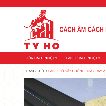
CÁCH ÂM CÁCH 
•
•
TÔN CÁCH NHIỆT
PANEL CÁCH NHIỆT
•
•
TRANG CHỦ
PANEL LÒ SẤY CHỐNG CHÁY DÀY 
•