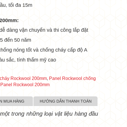
cầu, tối đa 15m
y 200mm:
 dễ dàng vận chuyển và thi công lắp đặt
 25 đến 50 năm
•
•
chống nóng tốt và chống cháy cấp độ A
u sắc, tính thẩm mỹ cao
g cháy Rockwool 200mm
,
Panel Rockwool chống
 Panel Rockwool 200mm
N MUA HÀNG
HƯỚNG DẪN THANH TOÁN
 một trong những loại vật liệu hàng đầu