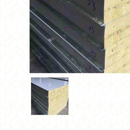
•
•
•
•
•
•
•
•
•