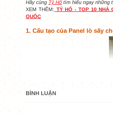
Hãy cùng
Tỷ Hổ
tìm hiểu ngay những t
XEM THÊM:
TỶ HỔ - TOP 10 NHÀ
QUỐC
1. Cấu tạo của Panel lò sấy
BÌNH LUẬN