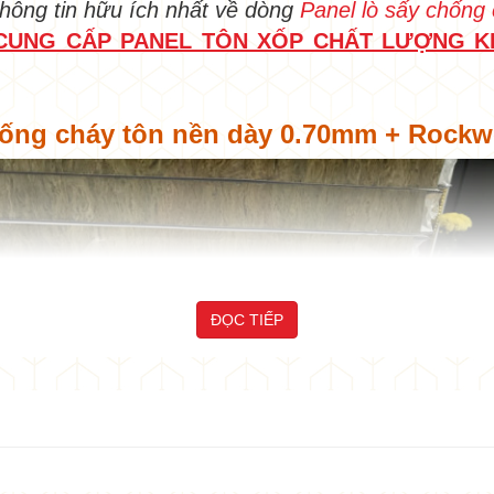
hông tin hữu ích nhất về dòng
Panel lò sấy chống
 CUNG CẤP PANEL TÔN XỐP CHẤT LƯỢNG K
 chống cháy tôn nền dày 0.70mm + Rock
ĐỌC TIẾP