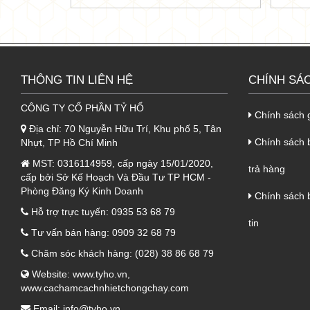
1.3. Lớp cuối cùng là lớp tôn bê
- Cuối cùng là lớp tôn bao bọc lớp b
mặt bên trong nên có độ dày lớp tôn m
THÔNG TIN LIÊN HỆ
CHÍNH SÁ
- Độ dày của lớp tôn bên dưới là 0.5
đem lại tính thẩm mỹ vô cùng hiệu quả
CÔNG TY CỔ PHẦN TỶ HỔ
Chính sách 
Địa chỉ:
70 Nguyễn Hữu Trí, Khu phố 5, Tân
Chính sách b
2. Ưu điểm của Panel lò sấy
Nhựt, TP Hồ Chí Minh
MST:
0316114959, cấp ngày 15/01/2020,
trả hàng
Nhờ lớp cấu tạo vô cùng đặc biệt, ch
cấp bởi Sở Kế Hoạch Và Đầu Tư TP HCM -
- Khả năng cách nhiệt, chống cháy cực
Phòng Đăng Ký Kinh Doanh
Chính sách 
lượng nhiệt lớn tác động thường xuyên
Hỗ trợ trực tuyến:
0935 53 68 79
tin
- Khả năng cách âm, giảm tiếng ồn cũ
Tư vấn bán hàng:
0909 32 68 79
- Đặc biệt là khả năng chống cháy của
Chăm sóc khách hàng:
(028) 38 86 68 79
cháy của sản phẩm lên tới 3h.
Website:
www.tyho.vn
,
www.cachamcachnhietchongchay.com
3. Tính ứng dụng của Panel
Email:
info@tyho.vn