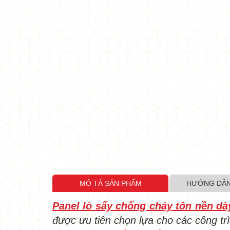
•
•
MÔ TẢ SẢN PHẨM
HƯỚNG DẪN
•
Panel lò sấy chống cháy tôn nền 
được ưu tiên chọn lựa cho các công trìn