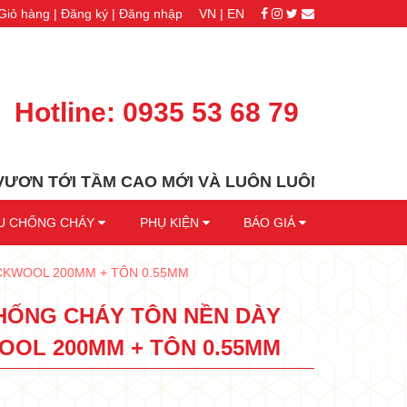
Giỏ hàng |
Đăng ký |
Đăng nhập
VN |
EN
Hotline:
0935 53 68 79
•
•
•
•
•
I TẦM CAO MỚI VÀ LUÔN LUÔN ĐỒNG HÀNH CÙNG 
•
•
ỆU CHỐNG CHÁY
PHỤ KIỆN
BÁO GIÁ
CKWOOL 200MM + TÔN 0.55MM
HỐNG CHÁY TÔN NỀN DÀY
OOL 200MM + TÔN 0.55MM
•
•