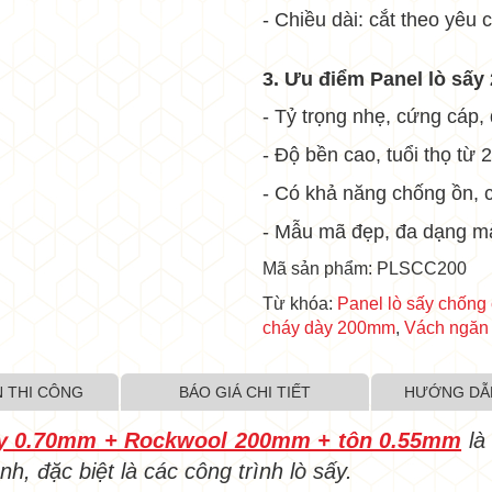
- Chiều dài: cắt theo yêu 
•
3. Ưu điểm
Panel lò sấ
- Tỷ trọng nhẹ, cứng cáp,
- Độ bền cao, tuổi thọ từ
- Có khả năng chống ồn, 
- Mẫu mã đẹp, đa dạng mà
Mã sản phẩm: PLSCC200
Từ khóa:
Panel lò sấy chốn
cháy dày 200mm
,
Vách ngăn
 THI CÔNG
BÁO GIÁ CHI TIẾT
HƯỚNG DẪ
dày 0.70mm + Rockwool 200mm + tôn 0.55mm
là
h, đặc biệt là các công trình lò sấy.