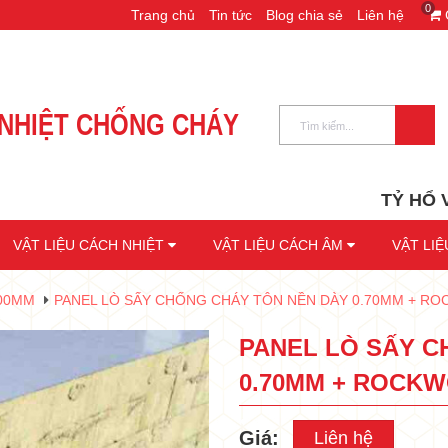
0
Trang chủ
Tin tức
Blog chia sẻ
Liên hệ
•
•
NHIỆT CHỐNG CHÁY
TỶ HỔ VƯƠN TỚ
VẬT LIỆU CÁCH NHIỆT
VẬT LIỆU CÁCH ÂM
VẬT LI
200MM
PANEL LÒ SẤY CHỐNG CHÁY TÔN NỀN DÀY 0.70MM + RO
•
PANEL LÒ SẤY C
•
0.70MM + ROCKW
•
Giá:
Liên hệ