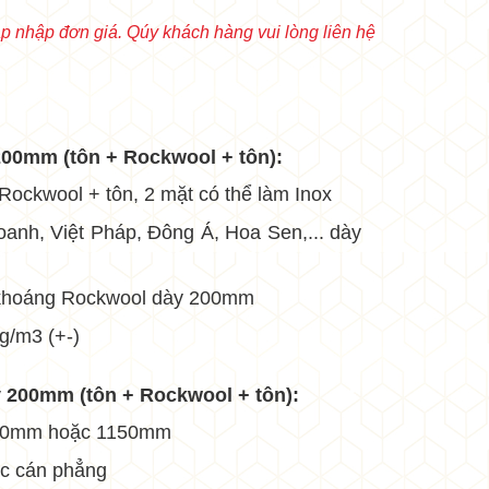
•
 nhập đơn giá. Qúy khách hàng vui lòng liên hệ
•
•
•
•
•
•
 200mm (tôn + Rockwool + tôn):
 Rockwool + tôn, 2 mặt có thể làm Inox
 doanh, Việt Pháp, Đông Á, Hoa Sen,... dày
•
g khoáng Rockwool dày 200mm
•
kg/m3 (+-)
•
•
y 200mm (tôn + Rockwool + tôn):
000mm hoặc 1150mm
ặc cán phẳng
•