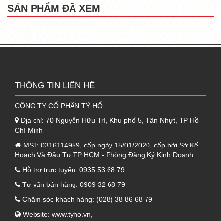
SẢN PHẨM ĐÃ XEM
 Chiều dài: Tiêu chuẩn 2.9m hoặc cắt theo 
yêu cầu.
 Đặc tính: Chống tia UV, chịu nhiệt tốt và 
không bị cong vênh dưới tác động của 
thời tiết ngoài trời.
THÔNG TIN LIÊN HỆ
3. Ưu điểm nổi bật thanh góc cửa 
CÔNG TY CỔ PHẦN TỶ HỔ
Ultra Panel
Địa chỉ:
70 Nguyễn Hữu Trí, Khu phố 5, Tân Nhựt, TP Hồ
- Thanh góc cửa Ultra Panel
 không chỉ là vật 
Chí Minh
liệu thi công giúp tăng độ bền mà còn là phụ 
MST:
0316114959, cấp ngày 15/01/2020, cấp bởi Sở Kế
Hoạch Và Đầu Tư TP HCM - Phòng Đăng Ký Kinh Doanh
kiện mang tính thẩm mỹ giúp công trình trở 
Hỗ trợ trực tuyến:
0935 53 68 79
nên hoàn hảo, đẹp bền an toàn hơn. Dưới đây 
là các đặc điểm nổi bật thanh góc cửa bạn cần 
Tư vấn bán hàng:
0909 32 68 79
biết.
Chăm sóc khách hàng:
(028) 38 86 68 79
Website:
www.tyho.vn
,