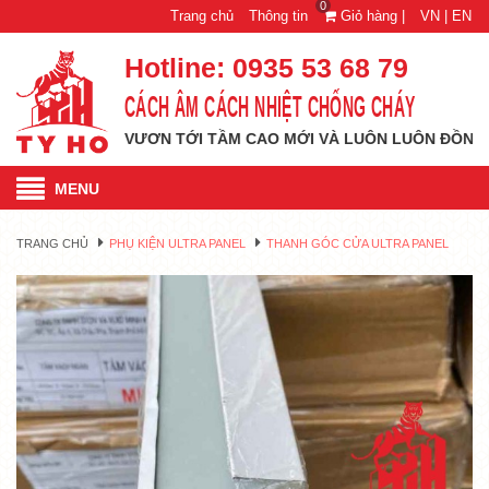
0
Trang chủ
Thông tin
Giỏ hàng |
VN |
EN
Hotline:
0935 53 68 79
CÁCH ÂM CÁCH NHIỆT CHỐNG CHÁY
TỶ HỔ VƯƠN TỚI TẦM CAO MỚI VÀ LUÔN LUÔN ĐỒNG HÀNH C
MENU
TRANG CHỦ
PHỤ KIỆN ULTRA PANEL
THANH GÓC CỬA ULTRA PANEL