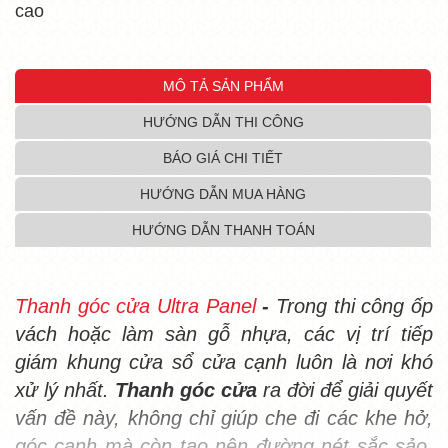
cao
MÔ TẢ SẢN PHẨM
HƯỚNG DẪN THI CÔNG
BÁO GIÁ CHI TIẾT
HƯỚNG DẪN MUA HÀNG
HƯỚNG DẪN THANH TOÁN
Thanh góc cửa Ultra Panel
 - 
Trong thi công ốp 
vách hoặc làm sàn gỗ nhựa, các vị trí tiếp 
giám khung cửa sổ cửa cạnh luôn là nơi khó 
xử lý nhất. 
Thanh góc cửa 
ra đời để giải quyết 
vấn đề này, không chỉ giúp che đi các khe hở, 
góc cạnh mà còn tạo nên đường nét sắc sảo, 