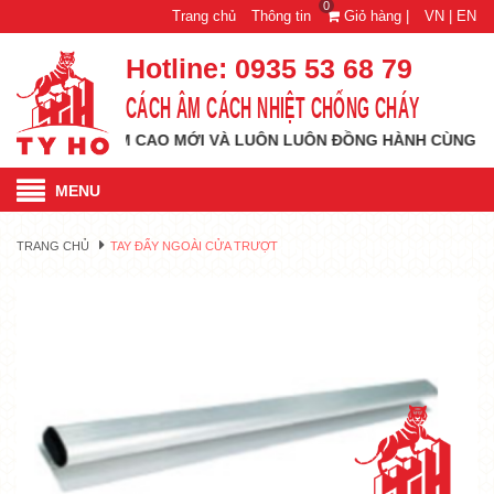
0
Trang chủ
Thông tin
Giỏ hàng |
VN |
EN
Hotline:
0935 53 68 79
CÁCH ÂM CÁCH NHIỆT CHỐNG CHÁY
ƠN TỚI TẦM CAO MỚI VÀ LUÔN LUÔN ĐỒNG HÀNH CÙNG QUÝ KHÁ
MENU
TRANG CHỦ
TAY ĐẨY NGOÀI CỬA TRƯỢT