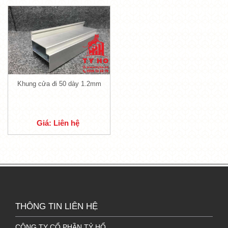
Email:
info@tyho.vn
TỶ HỔ XIN CHÂN THÀNH CẢM ƠN QUÝ
KHÁCH HÀNG ĐÃ TIN DÙNG.
TỶ HỔ KÍNH CHÚC QUÝ VỊ MỘT NGÀY TRÀN
ĐẦY NĂNG LƯỢNG!
Khung cửa đi 50 dày 1.2mm
Giá: Liên hệ
THÔNG TIN LIÊN HỆ
CÔNG TY CỔ PHẦN TỶ HỔ