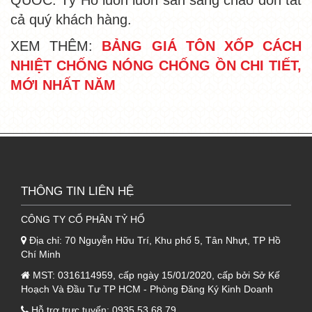
cả quý khách hàng.
XEM THÊM:
BẢNG GIÁ TÔN XỐP CÁCH
NHIỆT CHỐNG NÓNG CHỐNG ỒN CHI TIẾT,
MỚI NHẤT NĂM
THÔNG TIN LIÊN HỆ
CÔNG TY CỔ PHẦN TỶ HỔ
Địa chỉ:
70 Nguyễn Hữu Trí, Khu phố 5, Tân Nhựt, TP Hồ
Chí Minh
MST:
0316114959, cấp ngày 15/01/2020, cấp bởi Sở Kế
Hoạch Và Đầu Tư TP HCM - Phòng Đăng Ký Kinh Doanh
Hỗ trợ trực tuyến:
0935 53 68 79