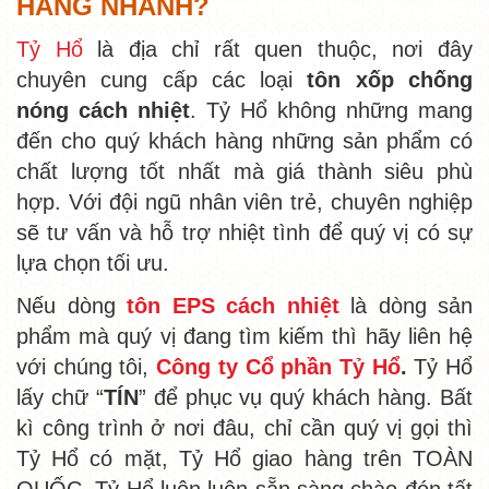
HÀNG NHANH?
Tỷ Hổ
là địa chỉ rất quen thuộc, nơi đây
chuyên cung cấp các loại
tôn xốp chống
nóng cách nhiệt
. Tỷ Hổ không những mang
đến cho quý khách hàng những sản phẩm có
chất lượng tốt nhất mà giá thành siêu phù
hợp. Với đội ngũ nhân viên trẻ, chuyên nghiệp
sẽ tư vấn và hỗ trợ nhiệt tình để quý vị có sự
lựa chọn tối ưu.
Nếu dòng
tôn EPS cách nhiệt
là dòng sản
phẩm mà quý vị đang tìm kiếm thì hãy liên hệ
với chúng tôi,
Công ty Cổ phần Tỷ Hổ
.
Tỷ Hổ
lấy chữ “
TÍN
” để phục vụ quý khách hàng. Bất
kì công trình ở nơi đâu, chỉ cần quý vị gọi thì
Tỷ Hổ có mặt, Tỷ Hổ giao hàng trên TOÀN
QUỐC. Tỷ Hổ luôn luôn sẵn sàng chào đón tất