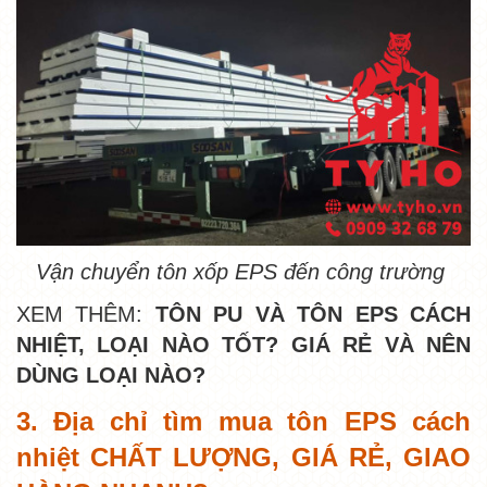
Vận chuyển tôn xốp EPS đến công trường
XEM THÊM:
TÔN PU VÀ TÔN EPS CÁCH
NHIỆT, LOẠI NÀO TỐT? GIÁ RẺ VÀ NÊN
DÙNG LOẠI NÀO?
3. Địa chỉ tìm mua tôn EPS cách
nhiệt CHẤT LƯỢNG, GIÁ RẺ, GIAO