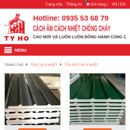
0
Trang chủ
Thông tin
Giỏ hàng |
VN |
EN
Hotline:
0935 53 68 79
CÁCH ÂM CÁCH NHIỆT CHỐNG CHÁY
M CAO MỚI VÀ LUÔN LUÔN ĐỒNG HÀNH CÙNG QUÝ KHÁCH HÀNG M
MENU
TRANG CHỦ
TÔN CÁCH NHIỆT
TÔN EPS CÁCH NHIỆT