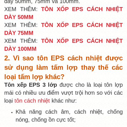
dày 50mm, 75mm và 100mm.
XEM THÊM:
TÔN XỐP EPS CÁCH NHIỆT
DÀY 50MM
XEM THÊM:
TÔN XỐP EPS CÁCH NHIỆT
DÀY 75MM
XEM THÊM:
TÔN XỐP EPS CÁCH NHIỆT
DÀY 100MM
2. Vì sao tôn EPS cách nhiệt được
sử dụng làm tấm lợp thay thế các
loại tấm lợp khác?
Tôn xếp EPS 3 lớp
được cho là loại tôn lợp
mái có nhiều ưu điểm vượt trội hơn so với các
loại
tôn cách nhiệt
khác như:
Khả năng cách âm, cách nhiệt, chống
nóng, chống ồn cực tốt;