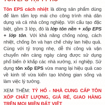
Tôn EPS cách nhiệt
là dòng sản phẩm dùng
để làm tấm lợp mái cho công trình nhà dân
dụng và cả nhà công nghiệp. Với cấu tạo đặc
biệt, gồm 3 lớp, đó là
lớp tôn nền + xốp EPS
+ lớp tôn
. Với khả năng chống nóng, cách
nhiệt, chống ồn và hạn chế cháy lan hiệu quả.
Cùng với tỷ trọng
nhẹ, dễ thi công và vận
chuyển nên càng ngày càng được sử dụng
phổ biến ở khắp các nhà xưởng, xí nghiệp. Sử
dụng
tôn xốp EPS
vừa mang lại hiệu quả cao
về kinh tế vừa kiến tạo không gian sống và
làm việc lý tưởng.
XEM THÊM:
TỶ HỔ - NHÀ CUNG CẤP TÔN
XỐP CHẤT LƯỢNG, GIÁ RẺ, GIAO HÀNG
TRÊN MỌI MIỀN ĐẤT VIỆT