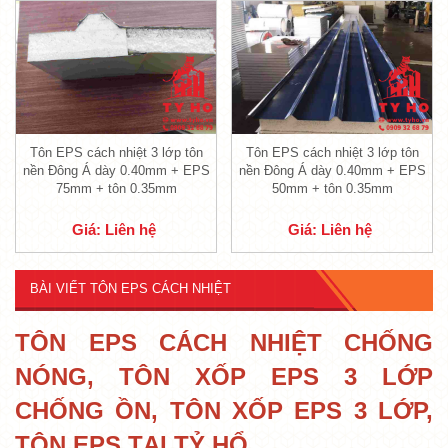
Tôn EPS cách nhiệt 3 lớp tôn
Tôn EPS cách nhiệt 3 lớp tôn
nền Đông Á dày 0.40mm + EPS
nền Đông Á dày 0.40mm + EPS
75mm + tôn 0.35mm
50mm + tôn 0.35mm
Giá: Liên hệ
Giá: Liên hệ
BÀI VIẾT TÔN EPS CÁCH NHIỆT
TÔN EPS CÁCH NHIỆT CHỐNG
NÓNG, TÔN XỐP EPS 3 LỚP
CHỐNG ỒN, TÔN XỐP EPS 3 LỚP,
TÔN EPS TẠI TỶ HỔ