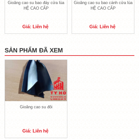
Hỗ trợ trực tuyến:
0935 53 68 79
Gioăng cao su bao đáy cửa lùa
Gioăng cao su bao cánh cửa lùa
HỆ CAO CẤP
HỆ CAO CẤP
Tư vấn bán hàng:
0909 32 68 79
Chăm sóc khách hàng:
(028) 38 86 68 79
Giá: Liên hệ
Giá: Liên hệ
Website:
www.tyho.vn
,
www.cachamcachnhietchongchay.com
Email:
info@tyho.vn
SẢN PHẨM ĐÃ XEM
TỶ HỔ XIN CHÂN THÀNH CẢM ƠN QUÝ
KHÁCH HÀNG ĐÃ TIN DÙNG.
TỶ HỔ KÍNH CHÚC QUÝ VỊ MỘT NGÀY TRÀN
ĐẦY NĂNG LƯỢNG!
Gioăng cao su đôi
Giá: Liên hệ