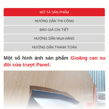
MÔ TẢ SẢN PHẨM
HƯỚNG DẪN THI CÔNG
BÁO GIÁ CHI TIẾT
HƯỚNG DẪN MUA HÀNG
HƯỚNG DẪN THANH TOÁN
Một số hình ảnh sản phẩm
Gioăng cao su
đôi cửa trượt Panel
: