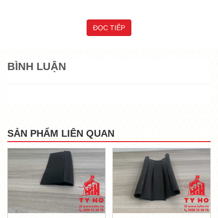
ĐỌC TIẾP
BÌNH LUẬN
THÔNG TIN LIÊN HỆ
SẢN PHẨM LIÊN QUAN
CÔNG TY CỔ PHẦN TỶ HỔ
Địa chỉ:
70 Nguyễn Hữu Trí, Khu phố 5, Tân Nhựt,
TP Hồ Chí Minh
MST: 0316114959 được cấp bởi Sở Kế Hoạch và
Đầu Tư TP HCM