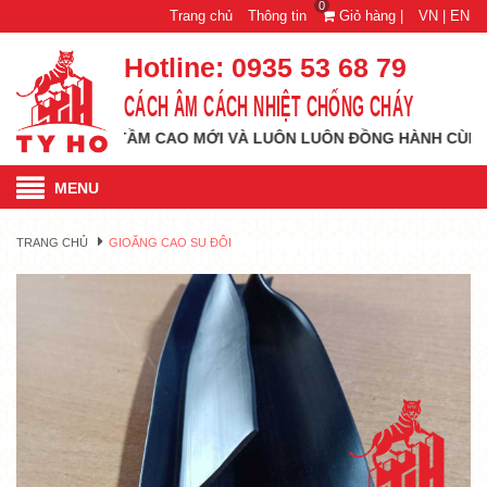
0
Trang chủ
Thông tin
Giỏ hàng |
VN |
EN
Hotline:
0935 53 68 79
CÁCH ÂM CÁCH NHIỆT CHỐNG CHÁY
VƯƠN TỚI TẦM CAO MỚI VÀ LUÔN LUÔN ĐỒNG HÀNH CÙNG QUÝ 
MENU
TRANG CHỦ
GIOĂNG CAO SU ĐÔI