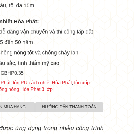
cầu, tối đa 15m
nhiệt Hòa Phát:
 dễ dàng vận chuyển và thi công lắp đặt
•
•
 25 đến 50 năm
chống nóng tốt và chống cháy lan
•
u sắc, tính thẩm mỹ cao
UGBHP0.35
 Phát
,
tôn PU cách nhiệt Hòa Phát
,
tôn xốp
ống nóng Hòa Phát 3 lớp
•
N MUA HÀNG
HƯỚNG DẪN THANH TOÁN
•
•
được ứng dụng trong nhiều công trình