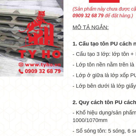
(Sản phẩm này chưa được cập
•
•
0909 32 68 79
để đặt hàng.)
•
MÔ TẢ NGẮN:
•
•
1. Cấu tạo tôn PU cách n
- Cấu tạo 3 lớp: lớp tôn +
- Lớp tôn nền nằm trên l
- Lớp ở giữa là lớp xốp 
- Lớp bên dưới là lớp giấ
•
•
•
•
2. Quy cách tôn PU cách
- Khổ hiệu dụng/sản phẩm
•
1000/1070mm
•
•
- Số sóng tôn: 5 sóng, 6 