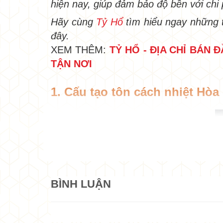
hiện nay, giúp đảm bảo độ bền với chi
Hãy cùng
Tỷ Hổ
tìm hiểu ngay những 
đây.
XEM THÊM:
TỶ HỔ - ĐỊA CHỈ BÁN
TẬN NƠI
1. Cấu tạo tôn cách nhiệt Hòa
BÌNH LUẬN