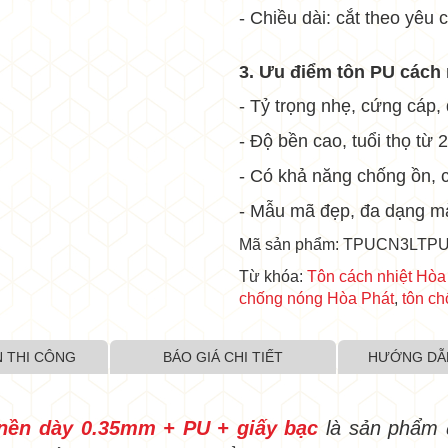
•
•
- Chiều dài: cắt theo yêu 
3. Ưu điểm tôn PU cách 
- Tỷ trọng nhẹ, cứng cáp,
- Độ bền cao, tuổi thọ từ
- Có khả năng chống ồn, 
- Mẫu mã đẹp, đa dạng mà
Mã sản phẩm: TPUCN3LTP
Từ khóa:
Tôn cách nhiệt Hòa
chống nóng Hòa Phát
,
tôn ch
•
 THI CÔNG
BÁO GIÁ CHI TIẾT
HƯỚNG DẪ
 nền dày 0.35mm + PU + giấy bạc
là sản phẩm 