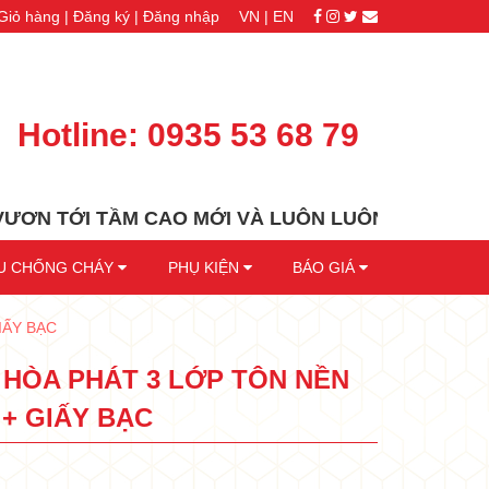
Giỏ hàng |
Đăng ký |
Đăng nhập
VN |
EN
•
•
Hotline:
0935 53 68 79
ẦM CAO MỚI VÀ LUÔN LUÔN ĐỒNG HÀNH CÙNG QUÝ
ỆU CHỐNG CHÁY
PHỤ KIỆN
BÁO GIÁ
IẤY BẠC
•
 HÒA PHÁT 3 LỚP TÔN NỀN
 + GIẤY BẠC