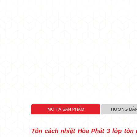
•
•
•
MÔ TẢ SẢN PHẨM
HƯỚNG DẪN
•
Tôn cách nhiệt Hòa Phát 3 lớp tôn
•