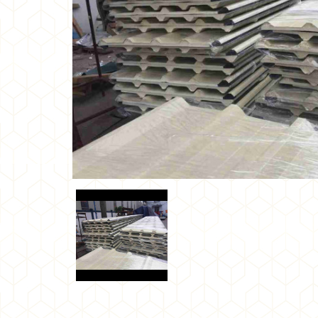
•
•
•
•
•