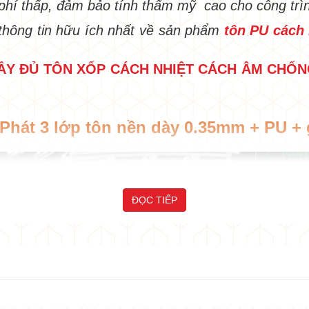
 phí thấp, đảm bảo tính thẩm mỹ cao cho công trì
thông tin hữu ích nhất về sản phẩm
tôn PU cách 
 ĐẦY ĐỦ TÔN XỐP CÁCH NHIỆT CÁCH ÂM CH
 Phát 3 lớp tôn nền dày 0.35mm + PU + 
ĐỌC TIẾP