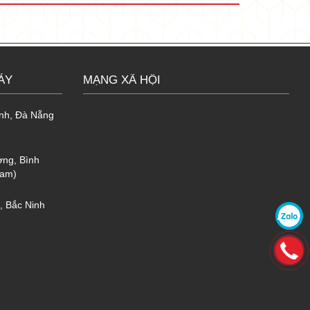
ÁY
MẠNG XÃ HỘI
bức xạ vào trong không gian lắp đặt.
hất.
h, Đà Nẵng
 PU + giấy bạc)
ng, Bình
ng
Nam)
3)
 Bắc Ninh
5