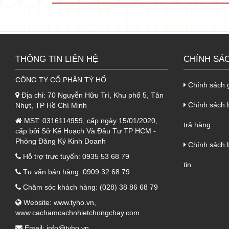
hiệu quả, đem đến tính đàn hồi vô cùng
- Đem đến ưu điểm nổi bật hơn hẳn so 
1.3. Lớp dưới cùng tôn PU chống
THÔNG TIN LIÊN HỆ
CHÍNH SÁ
- Cuối cùng, ở lớp cuối cùng của sản p
CÔNG TY CỔ PHẦN TỶ HỔ
- Đồng thời, giúp đem lại tính thẩm mỹ
Chính sách 
Địa chỉ:
70 Nguyễn Hữu Trí, Khu phố 5, Tân
Chính sách b
Nhựt, TP Hồ Chí Minh
1.4. Tóm tắt thông số kỹ thuật sả
MST:
0316114959, cấp ngày 15/01/2020,
Lớ
trả hàng
cấp bởi Sở Kế Hoạch Và Đầu Tư TP HCM -
cấu 
Phòng Đăng Ký Kinh Doanh
Chính sách 
Hỗ trợ trực tuyến:
0935 53 68 79
Lớp 
tin
Tư vấn bán hàng:
0909 32 68 79
ti
Chăm sóc khách hàng:
(028) 38 86 68 79
Lớp l
Website:
www.tyho.vn
,
gi
www.cachamcachnhietchongchay.com
Lớp 
Email:
info@tyho.vn