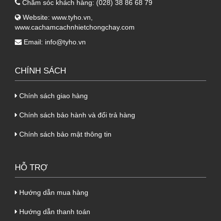
Lớp dưới
Theo m
Chăm sóc khách hàng:
(028) 38 86 68 79
Lớp giấy PP/Alufim
0.06
cùng
PP/Aluf
Website:
www.tyho.vn
,
www.cachamcachnhietchongchay.com
Email:
info@tyho.vn
2. Ưu điểm
tôn Kliplock cách nhiệt 3
lớp tôn nền dày 0.45mm + PU +
CHÍNH SÁCH
PP/Alutim
Chính sách giao hàng
- Khả năng cách âm, cách nhiệt, chống tiếng
Chính sách bảo hành và đổi trả hàng
ồn tốt, đảm bảo được sức khỏe cho người sử
dụng, đồng thời thân thiện với môi trường.
Chính sách bảo mật thông tin
- Giúp công trình hạn chế được lượng điện
năng tiêu thụ, tạo ra môi trường mát mẻ, dễ
HỖ TRỢ
chịu.
- Khả năng chống thấm dột hiệu quả, giúp
Hướng dẫn mua hàng
công trình đảm bảo ngay cả trong những mùa
Hướng dẫn thanh toán
mưa.