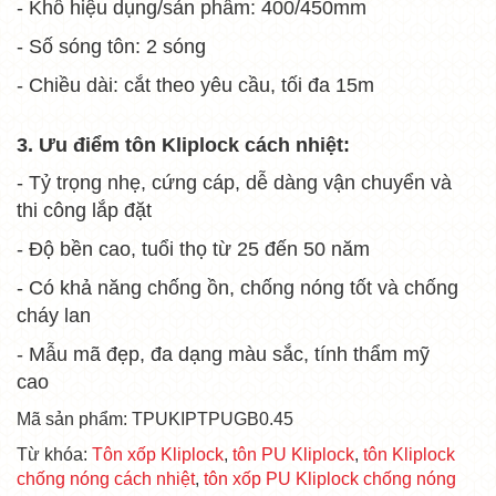
- Khổ hiệu dụng/sản phẩm: 400/450mm
- Số sóng tôn: 2 sóng
- Chiều dài: cắt theo yêu cầu, tối đa 15m
3. Ưu điểm tôn Kliplock cách nhiệt:
- Tỷ trọng nhẹ, cứng cáp, dễ dàng vận chuyển và
thi công lắp đặt
- Độ bền cao, tuổi thọ từ 25 đến 50 năm
- Có khả năng chống ồn, chống nóng tốt và chống
cháy lan
- Mẫu mã đẹp, đa dạng màu sắc, tính thẩm mỹ
cao
Mã sản phẩm: TPUKIPTPUGB0.45
Từ khóa:
Tôn xốp Kliplock
,
tôn PU Kliplock
,
tôn Kliplock
chống nóng cách nhiệt
,
tôn xốp PU Kliplock chống nóng