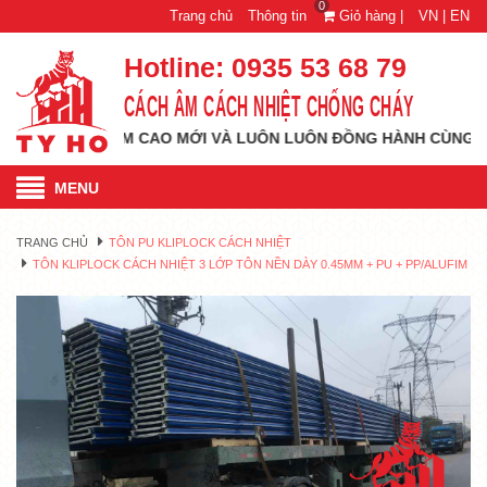
0
Trang chủ
Thông tin
Giỏ hàng |
VN |
EN
Hotline:
0935 53 68 79
CÁCH ÂM CÁCH NHIỆT CHỐNG CHÁY
TỚI TẦM CAO MỚI VÀ LUÔN LUÔN ĐỒNG HÀNH CÙNG QUÝ KHÁCH
MENU
TRANG CHỦ
TÔN PU KLIPLOCK CÁCH NHIỆT
TÔN KLIPLOCK CÁCH NHIỆT 3 LỚP TÔN NỀN DÀY 0.45MM + PU + PP/ALUFIM