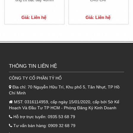
1.3. Lớp dưới cùng tôn PU Kliplock
- Lưới dưới là
lớp giấy PP/Alutim,
được liên
Giá: Liên hệ
Giá: Liên hệ
kết chặt chẽ với 2 lớp còn lại, đem lại 1 sản
phẩm vô cùng hoàn hảo trong quá trình sử
dụng.
1.4. Tóm tắt thông số kỹ thuật sản
phẩm tôn Kliplock cách nhiệt 3 lớp (tôn
+ PU + PP/Alufim)
THÔNG TIN LIÊN HỆ
Lớp
Loại
Độ dày
CÔNG TY CỔ PHẦN TỶ HỔ
Màu sắ
cấu tạo
vật liệu
(mm)
Địa chỉ:
70 Nguyễn Hữu Trí, Khu phố 5, Tân Nhựt, TP Hồ
Tôn Đông Á, Hoa
Chí Minh
Lớp trên
Sen, Việt Nhật hoặc
0.45
Theo màu 
cùng
MST:
0316114959, cấp ngày 15/01/2020, cấp bởi Sở Kế
theo yêu cầu
Hoạch Và Đầu Tư TP HCM - Phòng Đăng Ký Kinh Doanh
10-60
Lớp ở
Hỗ trợ trực tuyến:
0935 53 68 79
Xốp PU
Màu hơi v
giữa
2 sóng
Tư vấn bán hàng:
0909 32 68 79