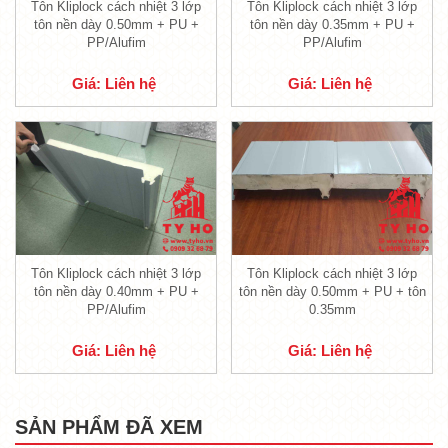
Tôn Kliplock cách nhiệt 3 lớp
Tôn Kliplock cách nhiệt 3 lớp
tôn nền dày 0.50mm + PU +
tôn nền dày 0.35mm + PU +
PP/Alufim
PP/Alufim
Giá: Liên hệ
Giá: Liên hệ
Tôn xốp Kliplock 3 lớp, 2 sóng giao đến dự án
1.1. Lớp trên cùng tôn Kliplock chống
nóng 3 lớp
Tôn Kliplock cách nhiệt 3 lớp
Tôn Kliplock cách nhiệt 3 lớp
tôn nền dày 0.40mm + PU +
tôn nền dày 0.50mm + PU + tôn
- Lớp tôn nền đầu tiên của
tôn xốp Kiplock
PP/Alufim
0.35mm
có tác dụng che chắn cho toàn bộ công trình,
do đó cần chọn lựa những loại tôn có độ bền
Giá: Liên hệ
Giá: Liên hệ
tốt nhất, đảm bảo chất lượng cho công trình.
- Sản phẩm
tôn PU Kliplock cách nhiệt
với
SẢN PHẨM ĐÃ XEM
các lớp sóng, được thiết kế với độ dày