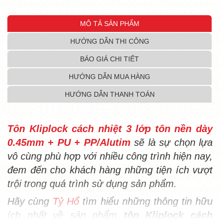
MÔ TẢ SẢN PHẨM
HƯỚNG DẪN THI CÔNG
BÁO GIÁ CHI TIẾT
HƯỚNG DẪN MUA HÀNG
HƯỚNG DẪN THANH TOÁN
Tôn Kliplock cách nhiệt 3 lớp tôn nền dày
0.45mm + PU + PP/Alutim
sẽ là sự chọn lựa
vô cùng phù hợp với nhiều công trình hiện nay,
đem đến cho khách hàng những tiện ích vượt
trội trong quá trình sử dụng sản phẩm.
Hãy cùng
Tỷ Hổ
tìm hiểu những thông tin hữu
ích nhất về sản phẩm
tôn Kliplock cách