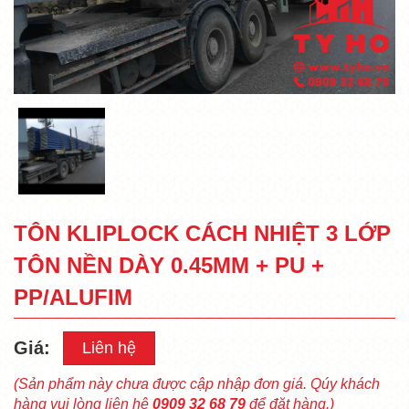
TÔN KLIPLOCK CÁCH NHIỆT 3 LỚP
TÔN NỀN DÀY 0.45MM + PU +
PP/ALUFIM
Giá:
Liên hệ
(Sản phẩm này chưa được cập nhập đơn giá. Qúy khách
hàng vui lòng liên hệ
0909 32 68 79
để đặt hàng.)