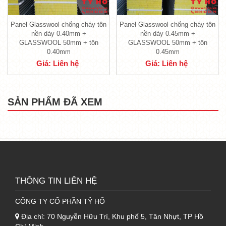
chống cháy tôn nền dày 0.50mm +
Glasswool 50mm + tôn 0.50mm
Panel Glasswool chống cháy tôn
Panel Glasswool chống cháy tôn
nền dày 0.40mm +
nền dày 0.45mm +
GLASSWOOL 50mm + tôn
GLASSWOOL 50mm + tôn
0.40mm
0.45mm
Giá: Liên hệ
Giá: Liên hệ
SẢN PHẨM ĐÃ XEM
THÔNG TIN LIÊN HỆ
CÔNG TY CỔ PHẦN TỶ HỔ
Panel Glasswool 3 lớp cách nhiệt chống cháy
Địa chỉ:
70 Nguyễn Hữu Trí, Khu phố 5, Tân Nhựt, TP Hồ