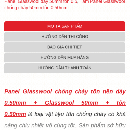
Panel Glasswool dày 50mm tôn 0.5
,
Tấm Panel Glasswool
chống cháy 50mm tôn 0.50mm
MÔ TẢ SẢN PHẨM
HƯỚNG DẪN THI CÔNG
BÁO GIÁ CHI TIẾT
HƯỚNG DẪN MUA HÀNG
HƯỚNG DẪN THANH TOÁN
Panel Glasswool chống cháy tôn nền dày
0.50mm + Glasswool 50mm + tôn
0.50mm
là loại vật liệu tôn chống cháy có khả
năng chịu nhiệt vô cùng tốt. Sản phẩm sở hữu