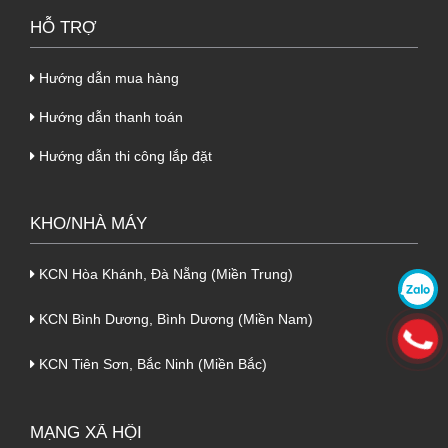
Nam,...
HỖ TRỢ
1.2. Lớp lõi ở giữa là bông thủy tinh
Hướng dẫn mua hàng
Glasswool
Hướng dẫn thanh toán
- Lớp giữa của tấm Panel chính là vật liệu bảo
ôn Glasswool có độ dày 50mm. Đây là lớp
Hướng dẫn thi công lắp đặt
bông thủy tinh dày dặn, an toàn với sức khỏe
người dùng nhờ không chứa các chất gây độc
KHO/NHÀ MÁY
hại.
KCN Hòa Khánh, Đà Nẵng (Miền Trung)
2. Ưu điểm của Panel Glasswool
KCN Bình Dương, Bình Dương (Miền Nam)
chống cháy tôn nền dày 0.50mm +
Glasswool 50mm + tôn 0.50mm
KCN Tiên Sơn, Bắc Ninh (Miền Bắc)
Panel Glasswool
sở hữu rất nhiều ưu điểm
nổi bật, cụ thể như:
MẠNG XÃ HỘI