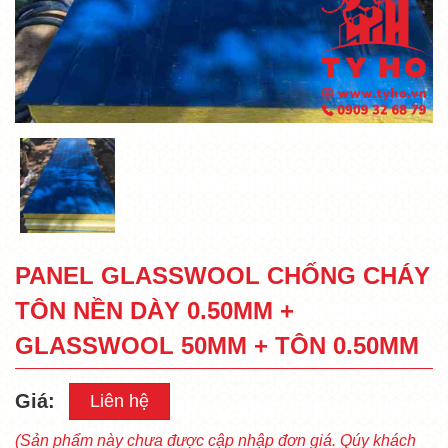
PANEL GLASSWOOL CHỐNG CHÁY
TÔN NỀN DÀY 0.50MM +
GLASSWOOL 50MM + TÔN 0.50MM
Giá:
Liên hệ
(Sản phẩm này chưa được cập nhập đơn giá. Qúy khách