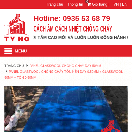
0
Trang chủ
Thông tin
Giỏ hàng |
VN |
EN
Hotline:
0935 53 68 79
CÁCH ÂM CÁCH NHIỆT CHỐNG CHÁY
 VƯƠN TỚI TẦM CAO MỚI VÀ LUÔN LUÔN ĐỒNG HÀNH CÙNG QUÝ
MENU
TRANG CHỦ
PANEL GLASSWOOL CHỐNG CHÁY DÀY 50MM
PANEL GLASSWOOL CHỐNG CHÁY TÔN NỀN DÀY 0.50MM + GLASSWOOL
50MM + TÔN 0.50MM