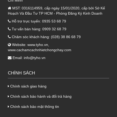
Chí Minh
1.1. Lớp tôn bao bọc bên ngoài của tấm
MST:
0316114959, cấp ngày 15/01/2020, cấp bởi Sở Kế
Panel Glasswool
Hoạch Và Đầu Tư TP HCM - Phòng Đăng Ký Kinh Doanh
Lớp tôn bao bọc bên ngoài sản phẩm được
Hỗ trợ trực tuyến:
0935 53 68 79
làm từ chất liệu tôn uy tín, có độ dày 0.50mm.
Tư vấn bán hàng:
0909 32 68 79
- Lớp tôn đầu tiên: thường chịu nhiều ảnh
Chăm sóc khách hàng:
(028) 38 86 68 79
hưởng trực tiếp từ điều kiện môi trường bên
Website:
www.tyho.vn
,
ngoài. Do đó đòi hỏi cần đảm bảo được độ
www.cachamcachnhietchongchay.com
bền, sự kiên cố trong quá trình sử dụng.
Email:
info@tyho.vn
- Lớp tôn cuối cùng: thường nằm ở phía dưới
cùng của
tấm Panel
. Đặc biệt, chỉ có thể nhìn
CHÍNH SÁCH
thấy từ bên trong công trình.
- Hai lớp tôn này đều có cấu tạo và độ dày
Chính sách giao hàng
tương tự nhau. Do đó, để đảm bảo chất lượng
Chính sách bảo hành và đổi trả hàng
công trình đạt hiệu quả nhất, Tỷ Hổ khuyến
Chính sách bảo mật thông tin
cáo bạn nên chọn lựa cho mình các thương
hiệu tôn uy tín như: tôn Hoa Sen, tôn Phương