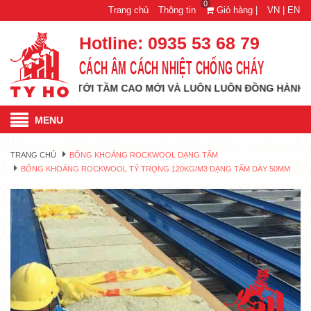
0
Trang chủ
Thông tin
Giỏ hàng |
VN |
EN
Hotline:
0935 53 68 79
CÁCH ÂM CÁCH NHIỆT CHỐNG CHÁY
HỔ VƯƠN TỚI TẦM CAO MỚI VÀ LUÔN LUÔN ĐỒNG HÀNH CÙNG Q
MENU
TRANG CHỦ
BÔNG KHOÁNG ROCKWOOL DẠNG TẤM
BÔNG KHOÁNG ROCKWOOL TỶ TRỌNG 120KG/M3 DẠNG TẤM DÀY 50MM