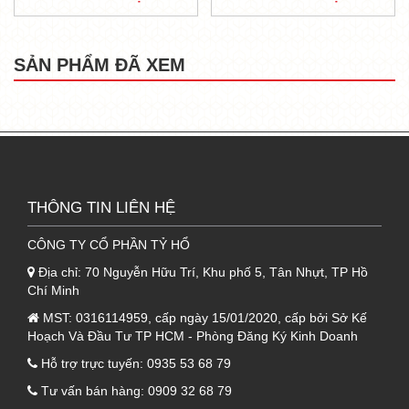
120kg/m3
là dòng sản phẩm vật liệu xây dựng
mới được tích hợp thêm khả năng cách âm,
SẢN PHẨM ĐÃ XEM
cách nhiệt, chống nóng, chống cháy,.…
- Sản phẩm được sản xuất từ bông khoáng
Rockwool, ứng dụng phương pháp gia nhiệt
với các nguyên liệu: đá bazan, quặng xỉ, sau
đó tạo thành các sợi bông khoáng. Cuối cùng,
sản phẩm sẽ được đưa vào máy nén lực để
THÔNG TIN LIÊN HỆ
tạo thành những tấm bông khoáng có kiểu
CÔNG TY CỔ PHẦN TỶ HỔ
dáng phù hợp cho từng mục đích thi công.
Địa chỉ:
70 Nguyễn Hữu Trí, Khu phố 5, Tân Nhựt, TP Hồ
- Ngoài ra, sản phẩm được cấu thành từ đá và
Chí Minh
quặng nên có tỷ trọng 120kg/m3, chịu được
MST:
0316114959, cấp ngày 15/01/2020, cấp bởi Sở Kế
nhiệt độ nóng chảy cao, lên tới 1200 độ C.
Hoạch Và Đầu Tư TP HCM - Phòng Đăng Ký Kinh Doanh
XEM THÊM:
BÔNG KHOÁNG ROCKWOOL
Hỗ trợ trực tuyến:
0935 53 68 79
TỶ TRỌNG 50KG/M3 DẠNG TẤM DÀY 50MM
Tư vấn bán hàng:
0909 32 68 79